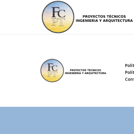
Polí
Polí
Con