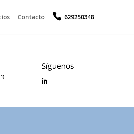
cios
Contacto
629250348
Síguenos
 1)